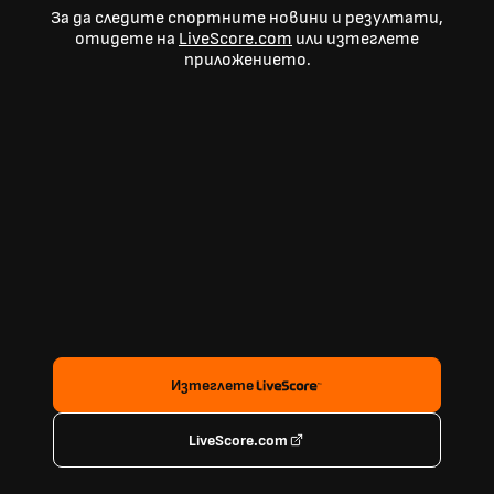
За да следите спортните новини и резултати,
отидете на
LiveScore.com
или изтеглете
приложението.
Изтеглете
LiveScore.com